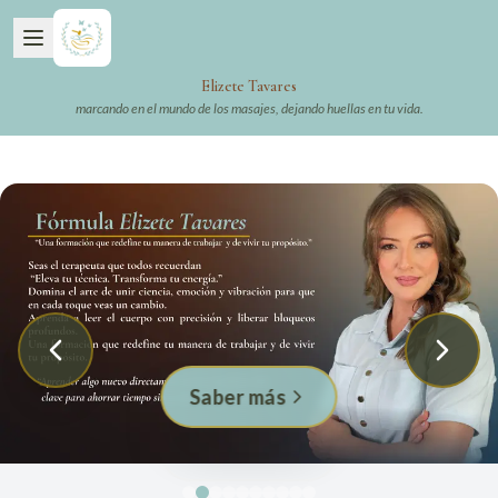
Elizete Tavares
marcando en el mundo de los masajes, dejando huellas en tu vida.
Saber más
Descubrir
REMDD®
Contactar
Saber más
Saber más
Saber más
Consultar
Descubrir
Descubrir
Reservar