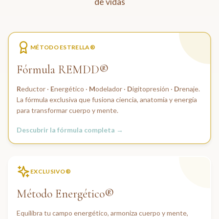
de vidas
MÉTODO ESTRELLA®
Fórmula REMDD®
R
eductor ·
E
nergético ·
M
odelador ·
D
igitopresión ·
D
renaje.
La fórmula exclusiva que fusiona ciencia, anatomía y energía
para transformar cuerpo y mente.
Descubrir la fórmula completa →
EXCLUSIVO®
Método Energético®
Equilibra tu campo energético, armoniza cuerpo y mente,